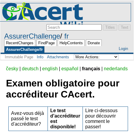
AssurerChallenge
fr
RecentChanges
FindPage
HelpContents
Donate
Login
AssurerChallenge/fr
Immutable Page
Info
Attachments
česky
|
deutsch
|
english
|
español
|
français
|
nederlands
Examen obligatoire pour
accréditeur CAcert.
Le test
Lire ci-dessous
Avez-vous déjà
d'accréditeur
pour découvrir
passé le test
est
comment le
d'accréditeur?
disponible!
passer!